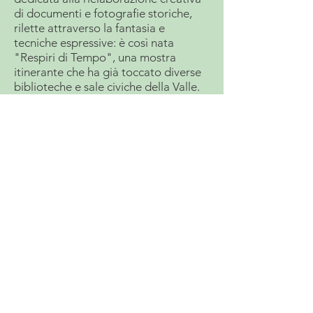
di documenti e fotografie storiche,
rilette attraverso la fantasia e
tecniche espressive: è così nata
"Respiri di Tempo", una mostra
itinerante che ha già toccato diverse
biblioteche e sale civiche della Valle.
L'AQUILONE -
Società Cooperativa Sociale - Onlus
Via G. Verdi 28, Gardone Val Trompia
✆
030833048
- ✉︎
info@cooplaquilone.it
-
cooperativalaquilone@pec.it
Informativa sulla privacy