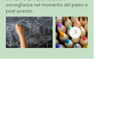
sorveglianza nel momento del pasto e
post-pranzo.
L'AQUILONE -
Società Cooperativa Sociale - Onlus
Via G. Verdi 28, Gardone Val Trompia
✆
030833048
- ✉︎
info@cooplaquilone.it
-
cooperativalaquilone@pec.it
Informativa sulla privacy