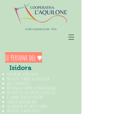
Società Cooperativa Sociale - Onlus
Le Persone del ♥︎
Isidora
perché mi vuole bene
mi offre sempre la coca cola
mi è simpatica
mi regala sempre le pagnocchine
mi accetta volentieri a casa sua
è sempre gentile con me
non litighiamo mai
la conosco da tanto tempo
mi offre sempre torte