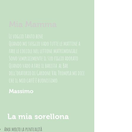
Mia Mamma
Le voglio tanto bene
Quando mi sveglio vado tutte le mattine a
fare le coccole nel lettone matrimoniale
Sono semplicemente il suo figlio adorato
Quando vado a fare il barista al Bar
dell’oratorio di Gardone Val Trompia mi dice
che il mio caffè è buonissimo
Massimo
La mia sorellona
Ama molto la puntualità