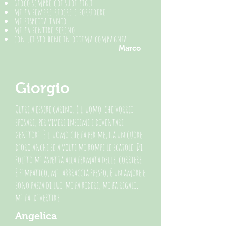
gioco sempre coi suoi figli
mi fa sempre ridere e sorridere
mi rispetta tanto
mi fa sentire sereno
con lei sto bene in ottima compagnia
Marco
Giorgio
Oltre a essere carino, è l'uomo che vorrei
sposare, per vivere insieme e diventare
genitori. È l'uomo che fa per me, ha un cuore
d’oro anche se a volte mi rompe le scatole. Di
solito mi aspetta alla fermata delle corriere.
è simpatico, mi abbraccia spesso, è un amore e
sono pazza di lui. mi fa ridere, mi fa regali,
mi fa divertire.
Angelica