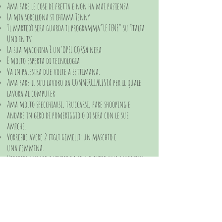
Ama fare le cose di fretta e non ha mai pazienza
La mia sorellona si chiama Jenny
Il martedì sera guarda il programma”LE IENE” su Italia
Uno in tv
La sua macchina È un'OPEL CORSA nera
È molto esperta di tecnologia
Va in palestra due volte a settimana.
Ama fare il suo lavoro da COMMERCIALISTA per il quale
lavora al computer
Ama molto specchiarsi, truccarsi, fare shooping e
andare in giro di pomeriggio o di sera con le sue
amiche.
Vorrebbe avere 2 figli gemelli: un maschio e
una femmina.
Vorrebbe andare a vivere da sola e avere una macchina
nuova.
Ama cantare una canzone di Benji e Fede ”TUTTO PER
UNA RAGIONE”
Sara