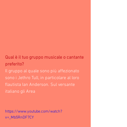
Qual è il tuo gruppo musicale o cantante 
preferito?
Il gruppo al quale sono più affezionato 
sono i Jethro Tull, in particolare al loro 
flautista Ian Anderson. Sul versante 
italiano gli Area
https://www.youtube.com/watch?
v=_Mb5RnDF7CY