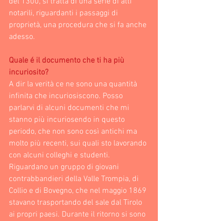
del 1300, si tratta di una serie di atti 
notarili, riguardanti i passaggi di 
proprietà, una procedura che si fa anche 
adesso.
Quale é il documento che ti ha più 
incuriosito? 
A dir la verità ce ne sono una quantità 
infinita che incuriosiscono. Posso 
parlarvi di alcuni documenti che mi 
stanno più incuriosendo in questo 
periodo, che non sono così antichi ma 
molto più recenti, sui quali sto lavorando 
con alcuni colleghi e studenti. 
Riguardano un gruppo di giovani 
contrabbandieri della Valle Trompia, di 
Collio e di Bovegno, che nel maggio 1869 
stavano trasportando del sale dal Tirolo 
ai propri paesi. Durante il ritorno si sono 