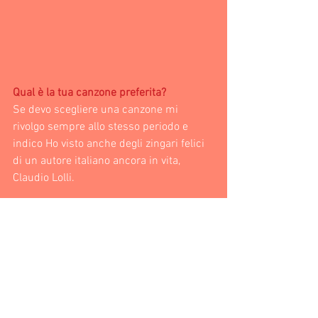
Qual è la tua canzone preferita?
Se devo scegliere una canzone mi 
rivolgo sempre allo stesso periodo e 
indico Ho visto anche degli zingari felici 
di un autore italiano ancora in vita, 
Claudio Lolli.
Come occupi il tuo tempo libero? 
Il mio tempo libero é molto ristretto. La 
mia passione principale é certamente la 
montagna. Se poi mi trovo in montagna, 
in un rifugio, con gli amici e un bel libro, 
la situazione diviene ottima.