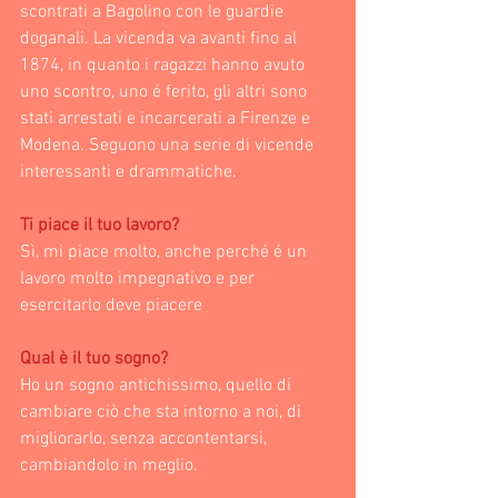
scontrati a Bagolino con le guardie 
doganali. La vicenda va avanti fino al 
1874, in quanto i ragazzi hanno avuto 
uno scontro, uno é ferito, gli altri sono 
stati arrestati e incarcerati a Firenze e 
Modena. Seguono una serie di vicende 
interessanti e drammatiche.
Ti piace il tuo lavoro?
Sì, mi piace molto, anche perché é un 
lavoro molto impegnativo e per 
esercitarlo deve piacere
Qual è il tuo sogno?
Ho un sogno antichissimo, quello di 
cambiare ciò che sta intorno a noi, di 
migliorarlo, senza accontentarsi, 
cambiandolo in meglio.