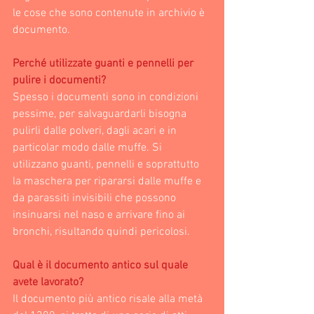
le cose che sono contenute in archivio è 
documento. 
Perché utilizzate guanti e pennelli per 
pulire i documenti?
Spesso i documenti sono in condizioni 
pessime, per salvaguardarli bisogna 
pulirli dalle polveri, dagli acari e in 
particolar modo dalle muffe. Si 
utilizzano guanti, pennelli e soprattutto 
la maschera per ripararsi dalle muffe e 
da parassiti invisibili che possono 
insinuarsi nel naso e arrivare fino ai 
bronchi, risultando quindi pericolosi.
Qual è il documento antico sul quale 
avete lavorato?
Il documento più antico risale alla metà 