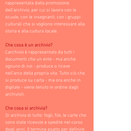
rappresentata dalla promozione 
dell’archivio, per cui si lavora con le 
scuole, con le insegnanti, con i gruppi 
culturali che si vogliono interessare alla 
storia e alla cultura locale.
Che cosa è un archivio?
L’archivio è rappresentato da tutti i 
documenti che un ente - ma anche 
ognuno di noi - produce o riceve 
nell’arco della propria vita. Tutto ciò che 
si produce su carta - ma ora anche in 
digitale - viene tenuto in ordine dagli 
archivisti.
Che cosa si archivia? 
Si archivia di tutto: fogli, file, le carte che 
sono state ricevute e spedite nel corso 
degli anni. Il termine esatto per definire 